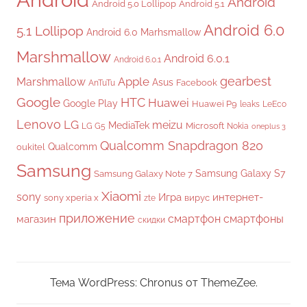
Android
Android 5.0 Lollipop
Android 5.1
Android 6.0
5.1 Lollipop
Android 6.0 Marhsmallow
Marshmallow
Android 6.0.1
Android 6.0.1
gearbest
Apple
Marshmallow
Asus
Facebook
AnTuTu
Google
HTC
Huawei
Google Play
Huawei P9
leaks
LeEco
Lenovo
LG
meizu
MediaTek
Microsoft
LG G5
Nokia
oneplus 3
Qualcomm Snapdragon 820
Qualcomm
oukitel
Samsung
Samsung Galaxy S7
Samsung Galaxy Note 7
Xiaomi
sony
Игра
интернет-
sony xperia x
вирус
zte
приложение
смартфон
смартфоны
магазин
скидки
Тема WordPress: Chronus от ThemeZee.