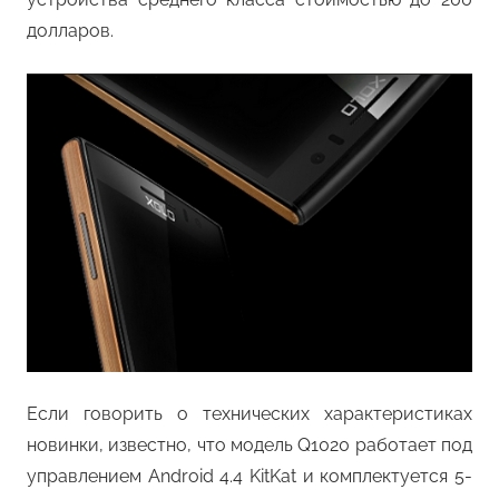
долларов.
Если говорить о технических характеристиках
новинки, известно, что модель Q1020 работает под
управлением Android 4.4 KitKat и комплектуется 5-