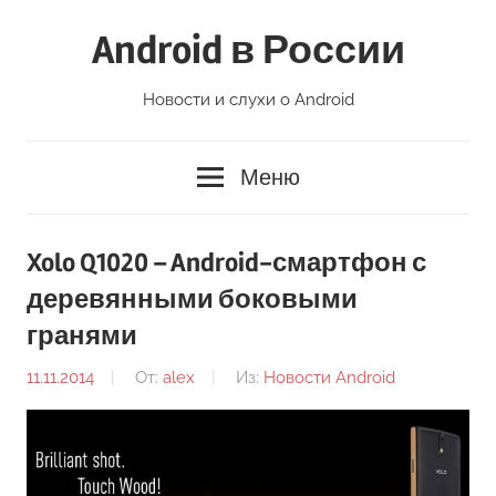
Перейти
Android в России
к
содержимому
Новости и слухи о Android
Меню
Xolo Q1020 – Android-смартфон с
деревянными боковыми
гранями
11.11.2014
От:
alex
Из:
Новости Android