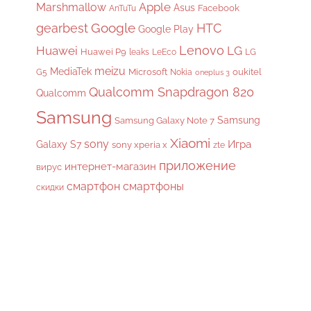
Apple
Marshmallow
Asus
Facebook
AnTuTu
gearbest
Google
HTC
Google Play
Lenovo
Huawei
LG
Huawei P9
leaks
LeEco
LG
meizu
MediaTek
Microsoft
oukitel
G5
Nokia
oneplus 3
Qualcomm Snapdragon 820
Qualcomm
Samsung
Samsung
Samsung Galaxy Note 7
Xiaomi
sony
Galaxy S7
Игра
sony xperia x
zte
приложение
интернет-магазин
вирус
смартфон
смартфоны
скидки