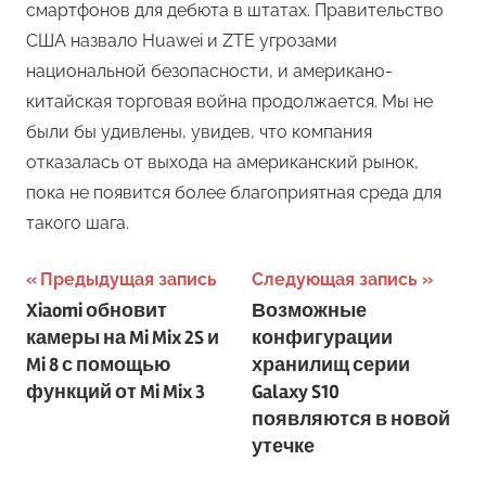
смартфонов для дебюта в штатах. Правительство
США назвало Huawei и ZTE угрозами
национальной безопасности, и американо-
китайская торговая война продолжается. Мы не
были бы удивлены, увидев, что компания
отказалась от выхода на американский рынок,
пока не появится более благоприятная среда для
такого шага.
Навигация
Предыдущая запись
Следующая запись
Xiaomi обновит
Возможные
по
камеры на Mi Mix 2S и
конфигурации
записям
Mi 8 с помощью
хранилищ серии
функций от Mi Mix 3
Galaxy S10
появляются в новой
утечке