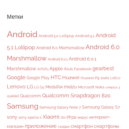
Метки
Android
Android
Android 5.0 Lollipop
Android 5.1
Android 6.0
5.1 Lollipop
Android 6.0 Marhsmallow
Marshmallow
Android 6.0.1
Android 6.0.1
gearbest
Apple
Marshmallow
Asus
Facebook
AnTuTu
Google
HTC
Huawei
Google Play
Huawei P9
leaks
LeEco
Lenovo
LG
meizu
MediaTek
Microsoft
LG G5
Nokia
oneplus 3
Qualcomm Snapdragon 820
Qualcomm
oukitel
Samsung
Samsung Galaxy S7
Samsung Galaxy Note 7
Xiaomi
sony
Игра
интернет-
sony xperia x
вирус
zte
приложение
смартфон
смартфоны
магазин
скидки