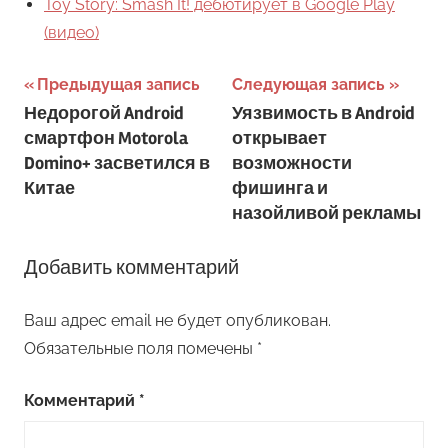
Toy Story: Smash It! дебютирует в Google Play
(видео)
Навигация
Предыдущая запись
Следующая запись
Недорогой Android
Уязвимость в Android
по
смартфон Motorola
открывает
записям
Domino+ засветился в
возможности
Китае
фишинга и
назойливой рекламы
Добавить комментарий
Ваш адрес email не будет опубликован.
Обязательные поля помечены
*
Комментарий
*