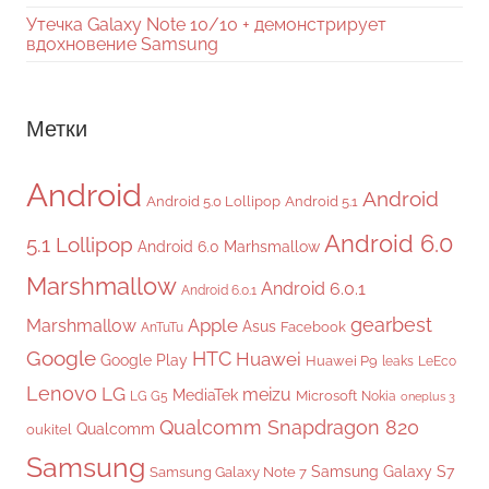
Утечка Galaxy Note 10/10 + демонстрирует
вдохновение Samsung
Метки
Android
Android
Android 5.0 Lollipop
Android 5.1
Android 6.0
5.1 Lollipop
Android 6.0 Marhsmallow
Marshmallow
Android 6.0.1
Android 6.0.1
gearbest
Apple
Marshmallow
Asus
Facebook
AnTuTu
Google
HTC
Huawei
Google Play
Huawei P9
leaks
LeEco
Lenovo
LG
meizu
MediaTek
Microsoft
LG G5
Nokia
oneplus 3
Qualcomm Snapdragon 820
Qualcomm
oukitel
Samsung
Samsung Galaxy S7
Samsung Galaxy Note 7