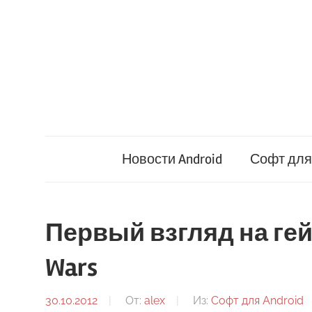
Перейти
к
содержимому
Новости Android
Софт для 
Первый взгляд на гейм
Wars
30.10.2012
От:
alex
Из:
Софт для Android