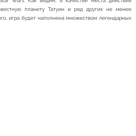
Star Wars. Как видим, в качестве места действия
звестную планету Татуин и ряд других не менее
ого, игра будет наполнена множеством легендарных