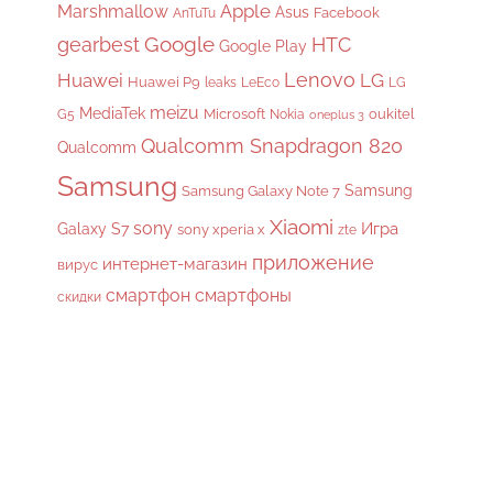
Apple
Marshmallow
Asus
Facebook
AnTuTu
gearbest
Google
HTC
Google Play
Lenovo
Huawei
LG
Huawei P9
leaks
LeEco
LG
meizu
MediaTek
Microsoft
oukitel
G5
Nokia
oneplus 3
Qualcomm Snapdragon 820
Qualcomm
Samsung
Samsung
Samsung Galaxy Note 7
Xiaomi
sony
Galaxy S7
Игра
sony xperia x
zte
приложение
интернет-магазин
вирус
смартфон
смартфоны
скидки