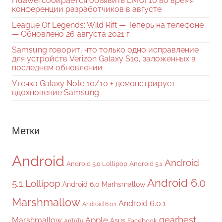
Huawei собирается объявить EMUI 10 во время
конференции разработчиков в августе
League Of Legends: Wild Rift — Теперь на телефоне
— Обновлено 26 августа 2021 г.
Samsung говорит, что только одно исправление
для устройств Verizon Galaxy S10, заложенных в
последнем обновлении
Утечка Galaxy Note 10/10 + демонстрирует
вдохновение Samsung
Метки
Android
Android
Android 5.0 Lollipop
Android 5.1
Android 6.0
5.1 Lollipop
Android 6.0 Marhsmallow
Marshmallow
Android 6.0.1
Android 6.0.1
gearbest
Apple
Marshmallow
Asus
Facebook
AnTuTu