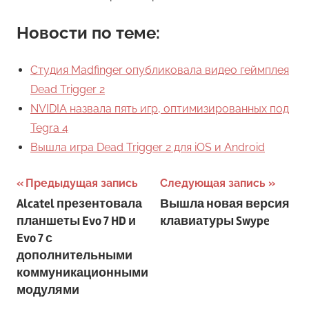
Новости по теме:
Студия Madfinger опубликовала видео геймплея
Dead Trigger 2
NVIDIA назвала пять игр, оптимизированных под
Tegra 4
Вышла игра Dead Trigger 2 для iOS и Android
Навигация
Предыдущая запись
Следующая запись
Alcatel презентовала
Вышла новая версия
по
планшеты Evo 7 HD и
клавиатуры Swype
записям
Evo 7 с
дополнительными
коммуникационными
модулями