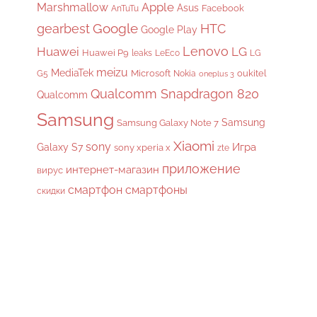
Apple
Marshmallow
Asus
Facebook
AnTuTu
gearbest
Google
HTC
Google Play
Lenovo
Huawei
LG
Huawei P9
leaks
LeEco
LG
meizu
MediaTek
Microsoft
oukitel
G5
Nokia
oneplus 3
Qualcomm Snapdragon 820
Qualcomm
Samsung
Samsung
Samsung Galaxy Note 7
Xiaomi
sony
Galaxy S7
Игра
sony xperia x
zte
приложение
интернет-магазин
вирус
смартфон
смартфоны
скидки