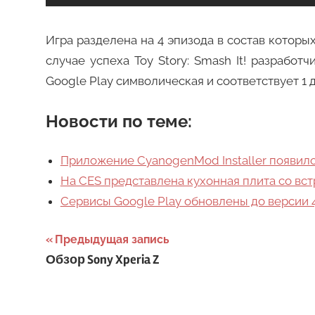
Игра разделена на 4 эпизода в состав которых
случае успеха Toy Story: Smash It! разрабо
Google Play символическая и соответствует 1
Новости по теме:
Приложение CyanogenMod Installer появилос
На CES представлена кухонная плита со в
Сервисы Google Play обновлены до версии 4
Навигация
Предыдущая запись
Обзор Sony Xperia Z
по
записям