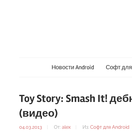
Перейти
к
содержимому
Новости Android
Софт для 
Toy Story: Smash It! де
(видео)
04.03.2013
От:
alex
Из:
Софт для Android