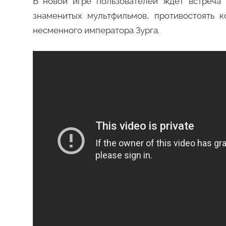
В новой игре пользователей ждет встреча
знаменитых мультфильмов, противостоять 
несменного императора Зурга.