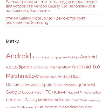
Samsung говорит, что только одно исправление
для устройств Verizon Galaxy S10, заложенных в
последнем обновлении
Утечка Galaxy Note 10/10 + демонстрирует
вдохновение Samsung
Метки
Android
Android
Android 5.0 Lollipop
Android 5.1
Android 6.0
5.1 Lollipop
Android 6.0 Marhsmallow
Marshmallow
Android 6.0.1
Android 6.0.1
gearbest
Apple
Marshmallow
Asus
Facebook
AnTuTu
Google
HTC
Huawei
Google Play
Huawei P9
leaks
LeEco
Lenovo
LG
meizu
MediaTek
Microsoft
LG G5
Nokia
oneplus 3
Qualcomm Snapdragon 820
Qualcomm
oukitel