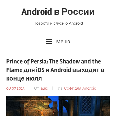
Перейти
Android в России
к
содержимому
Новости и слухи о Android
Меню
Prince of Persia: The Shadow and the
Flame для iOS и Android выходит в
конце июля
08.07.2013
От:
alex
Из:
Софт для Android