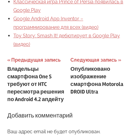
Классическая игра Prince of Persia появилась в
Google Play
Google Android App Inventor –
программирование для всех (видео)
Toy Story: Smash It! дебютирует в Google Play
(видео)
Навигация
Предыдущая запись
Следующая запись
Владельцы
Опубликовано
по
смартфона One S
изображение
записям
требуют от HTC
смартфона Motorola
пересмотра решения
DROID Ultra
по Android 4.2 апдейту
Добавить комментарий
Ваш адрес email не будет опубликован.