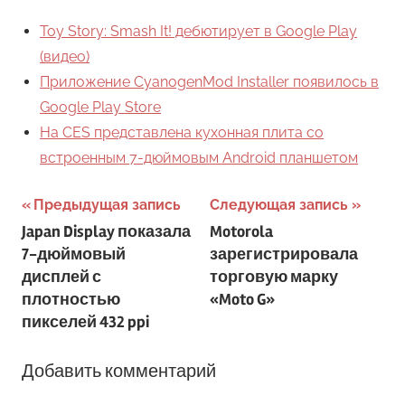
Toy Story: Smash It! дебютирует в Google Play
(видео)
Приложение CyanogenMod Installer появилось в
Google Play Store
На CES представлена кухонная плита со
встроенным 7-дюймовым Android планшетом
Навигация
Предыдущая запись
Следующая запись
Japan Display показала
Motorola
по
7-дюймовый
зарегистрировала
записям
дисплей с
торговую марку
плотностью
«Moto G»
пикселей 432 ppi
Добавить комментарий