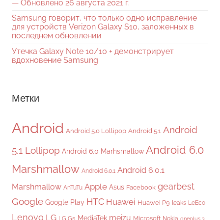
— Обновлено 26 августа 2021 г.
Samsung говорит, что только одно исправление
для устройств Verizon Galaxy S10, заложенных в
последнем обновлении
Утечка Galaxy Note 10/10 + демонстрирует
вдохновение Samsung
Метки
Android
Android
Android 5.0 Lollipop
Android 5.1
Android 6.0
5.1 Lollipop
Android 6.0 Marhsmallow
Marshmallow
Android 6.0.1
Android 6.0.1
gearbest
Apple
Marshmallow
Asus
Facebook
AnTuTu
Google
HTC
Huawei
Google Play
Huawei P9
leaks
LeEco
Lenovo
LG
meizu
MediaTek
Microsoft
LG G5
Nokia
oneplus 3