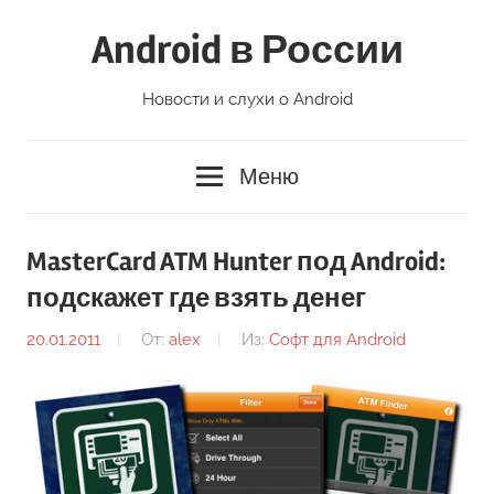
Перейти
Android в России
к
содержимому
Новости и слухи о Android
Меню
MasterCard ATM Hunter под Android:
подскажет где взять денег
20.01.2011
От:
alex
Из:
Софт для Android