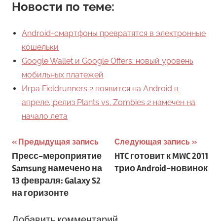
Новости по теме:
Android-смартфоны превратятся в электронные
кошельки
Google Wallet и Google Offers: новый уровень
мобильных платежей
Игра Fieldrunners 2 появится на Android в
апреле, релиз Plants vs. Zombies 2 намечен на
начало лета
Навигация
Предыдущая запись
Следующая запись
Пресс-мероприятие
HTC готовит к MWC 2011
по
Samsung намечено на
трио Android-новинок
записям
13 февраля: Galaxy S2
на горизонте
Добавить комментарий