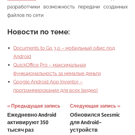
разработчики возможность передачи созданных
файлов по сети
Новости по теме:
Documents to Go 3.0 – мобильный офис под
Android
QuickOffice Pro – максимальная
функциональность за немалые деньги
Google Android App Inventor –
программирование для всех (видео)
Навигация
Предыдущая запись
Следующая запись
Ежедневно Android
Обновился Seesmic
по
активируют 350
для Android-
записям
тысяч раз
устройств