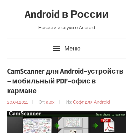
Перейти
Android в России
https://slotjitu.com/
к
https://linkslotjitu.com/
содержимому
Новости и слухи о Android
jual303
jual 303
slot
Меню
https://heylink.me/jual303/
https://www.slotjitu.id/
https://slot-gacor.id
CamScanner для Android-устройств
https://slot-gacor-2026.com
– мобильный PDF-офис в
https://adslotgacor.com/
кармане
https://slotgacor77.id/
20.04.2011
От:
alex
Из:
Софт для Android
https://slotjitu.net/
https://www.slotdepo10k.id/
https://www.slotraffiahmad77.com/
https://togelsgp2023.com/