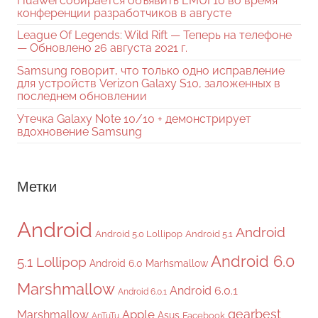
Huawei собирается объявить EMUI 10 во время
конференции разработчиков в августе
League Of Legends: Wild Rift — Теперь на телефоне
— Обновлено 26 августа 2021 г.
Samsung говорит, что только одно исправление
для устройств Verizon Galaxy S10, заложенных в
последнем обновлении
Утечка Galaxy Note 10/10 + демонстрирует
вдохновение Samsung
Метки
Android
Android
Android 5.0 Lollipop
Android 5.1
Android 6.0
5.1 Lollipop
Android 6.0 Marhsmallow
Marshmallow
Android 6.0.1
Android 6.0.1
gearbest
Apple
Marshmallow
Asus
Facebook
AnTuTu