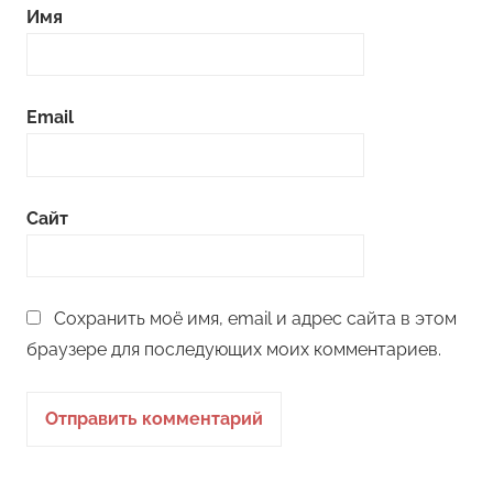
Имя
Email
Сайт
Сохранить моё имя, email и адрес сайта в этом
браузере для последующих моих комментариев.