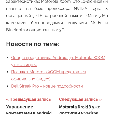
характеристиках Motorola Xoom. Это 10-дюймовый
планшет на базе процессора NVIDIA Tegra 2,
оснащенный 32 ГБ встроенной памяти, 2 Мп и 5 Мп
камерами, беспроводными модулями Wi-Fi и
Bluetooth и опциональным 3G.
Новости по теме:
Google представила Android 3.1: Motorola XOOM
уже «в игре»
Планшет Motorola XOOM представлен
официально (видео)
Dell Streak Pro – новые подробности
Навигация
Предыдущая запись
Следующая запись
Управление
Motorola Droid 3 уже
по
контактами в Android
доступен у Verizon