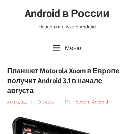
Перейти
Android в России
к
содержимому
Новости и слухи о Android
Меню
Планшет Motorola Xoom в Европе
получит Android 3.1 в начале
августа
31.07.2011
От:
alex
Из:
Новости Android