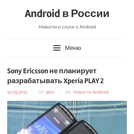
Перейти
Android в России
к
содержимому
Новости и слухи о Android
Меню
Sony Ericsson не планирует
разрабатывать Xperia PLAY 2
12.09.2011
От:
alex
Из:
Новости Android