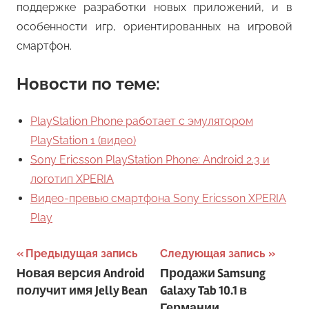
поддержке разработки новых приложений, и в
особенности игр, ориентированных на игровой
смартфон.
Новости по теме:
PlayStation Phone работает с эмулятором
PlayStation 1 (видео)
Sony Ericsson PlayStation Phone: Android 2.3 и
логотип XPERIA
Видео-превью смартфона Sony Ericsson XPERIA
Play
Навигация
Предыдущая запись
Следующая запись
Новая версия Android
Продажи Samsung
по
получит имя Jelly Bean
Galaxy Tab 10.1 в
Германии