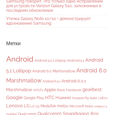
Samsung говорит, что только одно исправление
для устройств Verizon Galaxy S10, заложенных в
последнем обновлении
Утечка Galaxy Note 10/10 + демонстрирует
вдохновение Samsung
Метки
Android
Android
Android 5.0 Lollipop
Android 5.1
Android 6.0
5.1 Lollipop
Android 6.0 Marhsmallow
Marshmallow
Android 6.0.1
Android 6.0.1
gearbest
Apple
Marshmallow
Asus
Facebook
AnTuTu
Google
HTC
Huawei
Google Play
Huawei P9
leaks
LeEco
Lenovo
LG
meizu
MediaTek
Microsoft
LG G5
Nokia
oneplus 3
Qualcomm Snapdragon 820
Qualcomm
oukitel