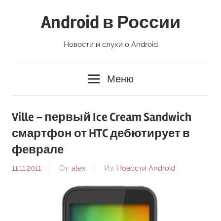
Перейти
Android в России
к
содержимому
Новости и слухи о Android
Меню
Ville – первый Ice Cream Sandwich
смартфон от HTC дебютирует в
феврале
11.11.2011
От:
alex
Из:
Новости Android