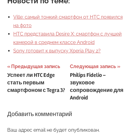
Новости по теме:
Ville: самый тонкий смартфон от HTC появился
на фото
HTC представила Desire X: смартфон с лучшей
камерой в среднем классе Android
Sony готовит к выпуску Xperia Play 2?
Навигация
Предыдущая запись
Следующая запись
Успеет ли HTC Edge
Philips Fidelio –
по
стать первым
звуковое
записям
смартфоном с Tegra 3?
сопровождение для
Android
Добавить комментарий
Ваш адрес email не будет опубликован.