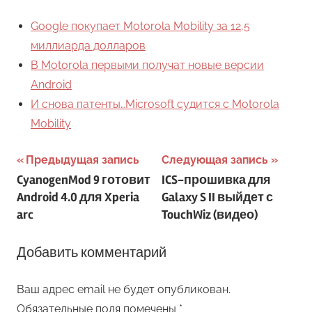
Google покупает Motorola Mobility за 12,5
миллиарда долларов
В Motorola первыми получат новые версии
Android
И снова патенты…Microsoft судится с Motorola
Mobility
Навигация
Предыдущая запись
Следующая запись
CyanogenMod 9 готовит
ICS-прошивка для
по
Android 4.0 для Xperia
Galaxy S II выйдет с
записям
arc
TouchWiz (видео)
Добавить комментарий
Ваш адрес email не будет опубликован.
Обязательные поля помечены
*