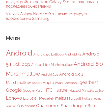
для устройств Verizon Galaxy S10, заложенных в
последнем обновлении
Утечка Galaxy Note 10/10 + демонстрирует
вдохновение Samsung
Метки
Android
Android
Android 5.0 Lollipop
Android 5.1
Android 6.0
5.1 Lollipop
Android 6.0 Marhsmallow
Marshmallow
Android 6.0.1
Android 6.0.1
gearbest
Apple
Marshmallow
Asus
Facebook
AnTuTu
Google
HTC
Huawei
Google Play
Huawei P9
leaks
LeEco
Lenovo
LG
meizu
MediaTek
Microsoft
LG G5
Nokia
oneplus 3
Qualcomm Snapdragon 820
Qualcomm
oukitel