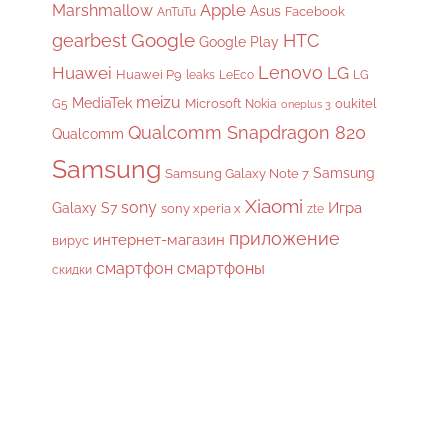
Apple
Marshmallow
Asus
Facebook
AnTuTu
gearbest
Google
HTC
Google Play
Lenovo
Huawei
LG
Huawei P9
leaks
LeEco
LG
meizu
MediaTek
Microsoft
oukitel
G5
Nokia
oneplus 3
Qualcomm Snapdragon 820
Qualcomm
Samsung
Samsung
Samsung Galaxy Note 7
Xiaomi
sony
Galaxy S7
Игра
sony xperia x
zte
приложение
интернет-магазин
вирус
смартфон
смартфоны
скидки