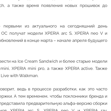
ich, а также время появления новых прошивок до
о первыми из актуального на сегодняшний день
 ОС получат модели XPERIA arc S, XPERIA neo V и
 обновлений в конце марта – начале апреля будущего
вести на Ice Cream Sandwich и более старые модели
mini, XPERIA mini pro, а также XPERIA active. Также
 Live with Walkman.
оворит, ведь в процессе разработки, как это часто
ержки. А тем временем, чтобы поклонники бренда и
 представила предварительную альфа-версию сборки
нов XPERIA arc S, XPERIA neo V и XPERIA ray.