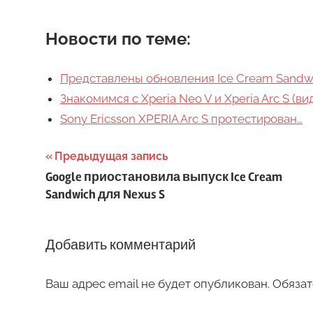
Новости по теме:
Представлены обновления Ice Cream Sandwich
Знакомимся с Xperia Neo V и Xperia Arc S (ви
Sony Ericsson XPERIA Arc S протестирован…
Навигация
Предыдущая запись
Google приостановила выпуск Ice Cream
по
Sandwich для Nexus S
записям
Добавить комментарий
Ваш адрес email не будет опубликован.
Обязат