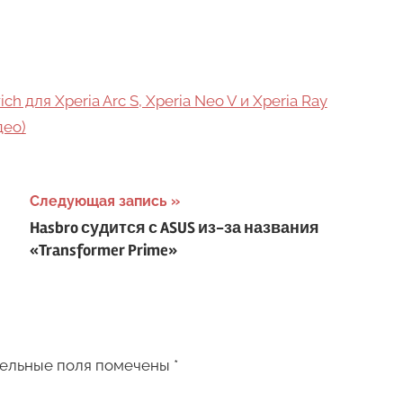
 для Xperia Arc S, Xperia Neo V и Xperia Ray
део)
Следующая запись
Hasbro судится с ASUS из-за названия
«Transformer Prime»
ельные поля помечены
*