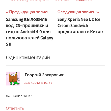
Навигация
Предыдущая запись
Следующая запись
Samsung выложила
Sony Xperia Neo L с Ice
по
код ICS-прошивки и
Cream Sandwich
записям
гид по Android 4.0 для
представлен в Китае
пользователей Galaxy
S II
Один комментарий
Георгий Захарович
:
22.03.2012 в 10:33
да непихдите
Ответить