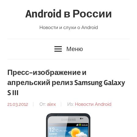
Перейти
Android в России
к
содержимому
Новости и слухи о Android
Меню
Пресс-изображение и
апрельский релиз Samsung Galaxy
S III
21.03.2012
От:
alex
Из:
Новости Android