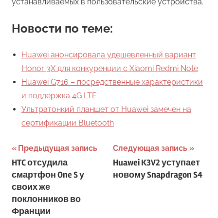
устанавливаемых в пользовательские устройства.
Новости по теме:
Huawei анонсировала удешевленный вариант
Honor 3X для конкуренции с Xiaomi Redmi Note
Huawei G716 – посредственные характеристики
и поддержка 4G LTE
Ультратонкий планшет от Huawei замечен на
сертификации Bluetooth
Навигация
Предыдущая запись
Следующая запись
HTC отсудила
Huawei K3V2 уступает
по
смартфон One S у
новому Snapdragon S4
записям
своих же
поклонников во
Франции