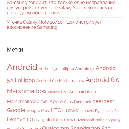
Samsung говорит, что только одно исправление
для устройств Verizon Galaxy S10, заложенных в
последнем обновлении
Утечка Galaxy Note 10/10 + демонстрирует
вдохновение Samsung
Метки
Android
Android
Android 5.0 Lollipop
Android 5.1
Android 6.0
5.1 Lollipop
Android 6.0 Marhsmallow
Marshmallow
Android 6.0.1
Android 6.0.1
gearbest
Apple
Marshmallow
Asus
Facebook
AnTuTu
Google
HTC
Huawei
Google Play
Huawei P9
leaks
LeEco
Lenovo
LG
meizu
MediaTek
Microsoft
LG G5
Nokia
oneplus 3
Qualcomm Snapdragon 820
Qualcomm
oukitel