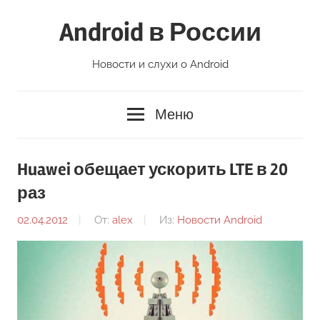
Перейти
Android в России
к
содержимому
Новости и слухи о Android
Меню
Huawei обещает ускорить LTE в 20
раз
02.04.2012
От:
alex
Из:
Новости Android