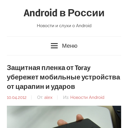
Перейти
Android в России
к
содержимому
Новости и слухи о Android
Меню
Защитная пленка от Toray
убережет мобильные устройства
от царапин и ударов
10.04.2012
От:
alex
Из:
Новости Android