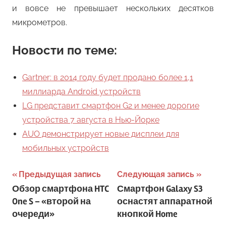
и вовсе не превышает нескольких десятков
микрометров.
Новости по теме:
Gartner: в 2014 году будет продано более 1,1
миллиарда Android устройств
LG представит смартфон G2 и менее дорогие
устройства 7 августа в Нью-Йорке
AUO демонстрирует новые дисплеи для
мобильных устройств
Навигация
Предыдущая запись
Следующая запись
Обзор смартфона HTC
Смартфон Galaxy S3
по
One S – «второй на
оснастят аппаратной
записям
очереди»
кнопкой Home