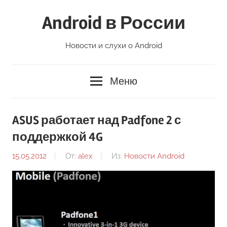
Перейти
Android в России
к
содержимому
Новости и слухи о Android
Меню
ASUS работает над Padfone 2 с
поддержкой 4G
15.05.2012
От:
alex
Из:
Новости Android