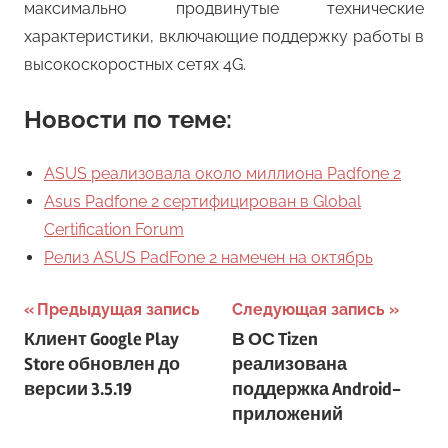
максимально продвинутые технические
характеристики, включающие поддержку работы в
высокоскоростных сетях 4G.
Новости по теме:
ASUS реализовала около миллиона Padfone 2
Asus Padfone 2 сертифицирован в Global
Certification Forum
Релиз ASUS PadFone 2 намечен на октябрь
Навигация
Предыдущая запись
Следующая запись
Клиент Google Play
В ОС Tizen
по
Store обновлен до
реализована
записям
версии 3.5.19
поддержка Android-
приложений