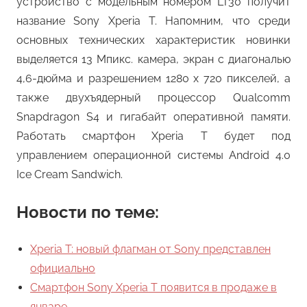
устройство с модельным номером LT30 получит
название Sony Xperia T. Напомним, что среди
основных технических характеристик новинки
выделяется 13 Мпикс. камера, экран с диагональю
4,6-дюйма и разрешением 1280 х 720 пикселей, а
также двухъядерный процессор Qualcomm
Snapdragon S4 и гигабайт оперативной памяти.
Работать смартфон Xperia T будет под
управлением операционной системы Android 4.0
Ice Cream Sandwich.
Новости по теме:
Xperia T: новый флагман от Sony представлен
официально
Смартфон Sony Xperia T появится в продаже в
январе