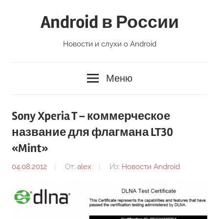
Перейти
Android в России
к
содержимому
Новости и слухи о Android
Меню
Sony Xperia T – коммерческое
название для флагмана LT30
«Mint»
04.08.2012
От:
alex
Из:
Новости Android