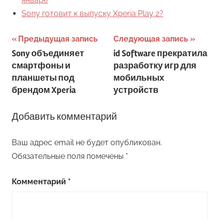
Sony готовит к выпуску Xperia Play 2?
Навигация
Предыдущая запись
Следующая запись
Sony объединяет
id Software прекратила
по
смартфоны и
разработку игр для
записям
планшеты под
мобильных
брендом Xperia
устройств
Добавить комментарий
Ваш адрес email не будет опубликован.
Обязательные поля помечены
*
Комментарий
*