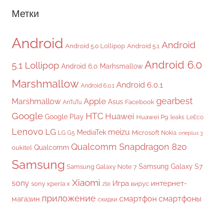
Метки
Android
Android
Android 5.0 Lollipop
Android 5.1
Android 6.0
5.1 Lollipop
Android 6.0 Marhsmallow
Marshmallow
Android 6.0.1
Android 6.0.1
gearbest
Apple
Marshmallow
Asus
Facebook
AnTuTu
Google
HTC
Huawei
Google Play
Huawei P9
leaks
LeEco
Lenovo
LG
meizu
MediaTek
Microsoft
LG G5
Nokia
oneplus 3
Qualcomm Snapdragon 820
Qualcomm
oukitel
Samsung
Samsung Galaxy S7
Samsung Galaxy Note 7
Xiaomi
sony
Игра
интернет-
sony xperia x
вирус
zte
приложение
смартфон
смартфоны
магазин
скидки