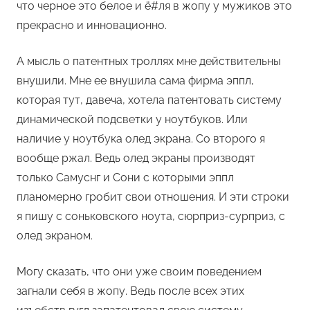
что черное это белое и ё#ля в жопу у мужиков это
прекрасно и инновационно.
А мысль о патентных троллях мне действительны
внушили. Мне ее внушила сама фирма эппл,
которая тут, давеча, хотела патентовать систему
динамической подсветки у ноутбуков. Или
наличие у ноутбука олед экрана. Со второго я
вообще ржал. Ведь олед экраны производят
только Самуснг и Сони с которыми эппл
планомерно гробит свои отношения. И эти строки
я пишу с соньковского ноута, сюрприз-сурприз, с
олед экраном.
Могу сказать, что они уже своим поведением
загнали себя в жопу. Ведь после всех этих