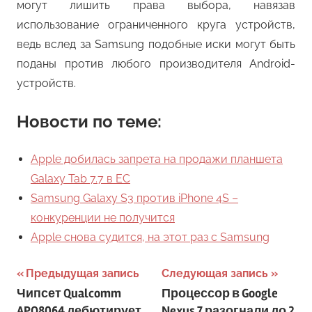
могут лишить права выбора, навязав
использование ограниченного круга устройств,
ведь вслед за Samsung подобные иски могут быть
поданы против любого производителя Android-
устройств.
Новости по теме:
Apple добилась запрета на продажи планшета
Galaxy Tab 7.7 в ЕС
Samsung Galaxy S3 против iPhone 4S –
конкуренции не получится
Apple снова судится, на этот раз с Samsung
Навигация
Предыдущая запись
Следующая запись
Чипсет Qualcomm
Процессор в Google
по
APQ8064 дебютирует
Nexus 7 разогнали до 2