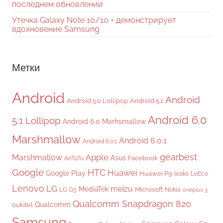
последнем обновлении
Утечка Galaxy Note 10/10 + демонстрирует
вдохновение Samsung
Метки
Android
Android
Android 5.0 Lollipop
Android 5.1
Android 6.0
5.1 Lollipop
Android 6.0 Marhsmallow
Marshmallow
Android 6.0.1
Android 6.0.1
gearbest
Apple
Marshmallow
Asus
Facebook
AnTuTu
Google
HTC
Huawei
Google Play
Huawei P9
leaks
LeEco
Lenovo
LG
meizu
MediaTek
Microsoft
LG G5
Nokia
oneplus 3
Qualcomm Snapdragon 820
Qualcomm
oukitel
Samsung