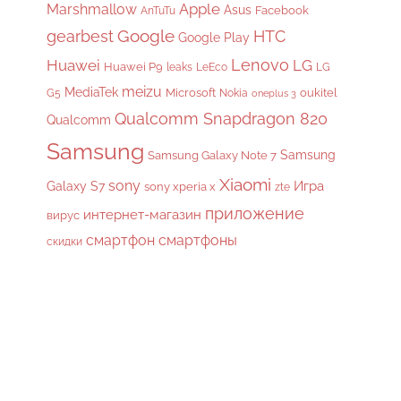
Apple
Marshmallow
Asus
Facebook
AnTuTu
gearbest
Google
HTC
Google Play
Lenovo
Huawei
LG
Huawei P9
leaks
LeEco
LG
meizu
MediaTek
Microsoft
oukitel
G5
Nokia
oneplus 3
Qualcomm Snapdragon 820
Qualcomm
Samsung
Samsung
Samsung Galaxy Note 7
Xiaomi
sony
Galaxy S7
Игра
sony xperia x
zte
приложение
интернет-магазин
вирус
смартфон
смартфоны
скидки