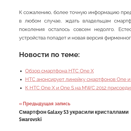
К сожалению, более точную информацию пред
в любом случае, ждать владельцам смартф
поколения осталось совсем недолго. Есте
устройства попадет и новая версия фирменног
Новости по теме:
Обзор смартфона HTC One X
HTC анонсирует линейку смартфонов One и 
К HTC One X и One S на MWC 2012 присоедин
Навигация
Предыдущая запись
Смартфон Galaxy S3 украсили кристаллами
по
Swarovski
записям