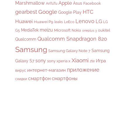
Apple
Marshmallow
Asus
Facebook
AnTuTu
gearbest
Google
HTC
Google Play
Lenovo
Huawei
LG
Huawei P9
leaks
LeEco
LG
meizu
MediaTek
Microsoft
oukitel
G5
Nokia
oneplus 3
Qualcomm Snapdragon 820
Qualcomm
Samsung
Samsung
Samsung Galaxy Note 7
Xiaomi
sony
Galaxy S7
Игра
sony xperia x
zte
приложение
интернет-магазин
вирус
смартфон
смартфоны
скидки