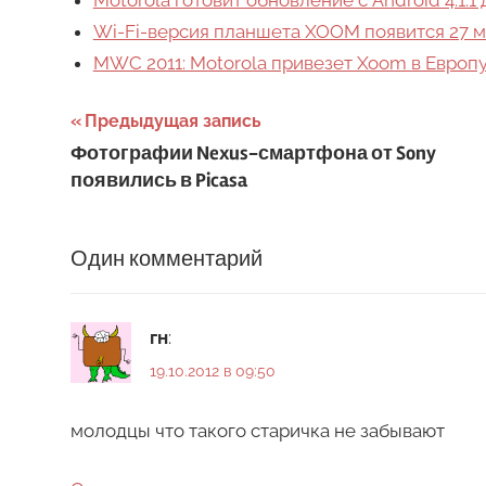
Wi-Fi-версия планшета XOOM появится 27 м
МWС 2011: Motorola привезет Xoom в Европу
Навигация
Предыдущая запись
Фотографии Nexus-смартфона от Sony
по
появились в Picasa
записям
Один комментарий
гн
:
19.10.2012 в 09:50
молодцы что такого старичка не забывают