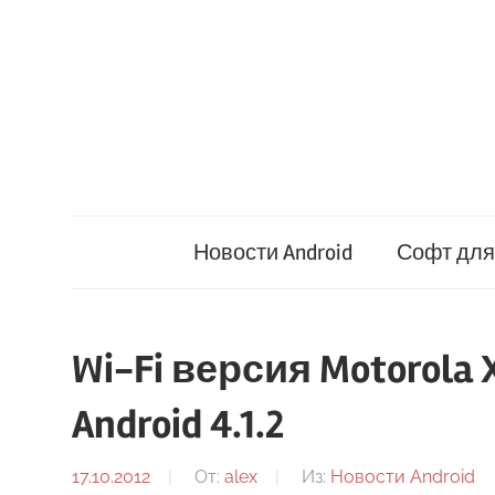
Перейти
к
содержимому
Новости Android
Софт для 
Wi-Fi версия Motorol
Android 4.1.2
17.10.2012
От:
alex
Из:
Новости Android