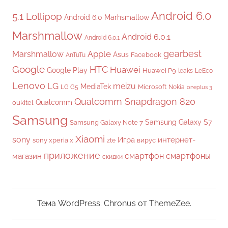
Android 6.0
5.1 Lollipop
Android 6.0 Marhsmallow
Marshmallow
Android 6.0.1
Android 6.0.1
gearbest
Apple
Marshmallow
Asus
Facebook
AnTuTu
Google
HTC
Huawei
Google Play
Huawei P9
leaks
LeEco
Lenovo
LG
meizu
MediaTek
Microsoft
LG G5
Nokia
oneplus 3
Qualcomm Snapdragon 820
Qualcomm
oukitel
Samsung
Samsung Galaxy S7
Samsung Galaxy Note 7
Xiaomi
sony
Игра
интернет-
sony xperia x
вирус
zte
приложение
смартфон
смартфоны
магазин
скидки
Тема WordPress: Chronus от ThemeZee.