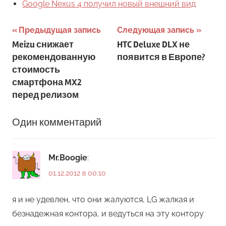
Google Nexus 4 получил новый внешний вид
Навигация
Предыдущая запись
Следующая запись
Meizu снижает
HTC Deluxe DLX не
по
рекомендованную
появится в Европе?
записям
стоимость
смартфона MX2
перед релизом
Один комментарий
Mr.Boogie
:
01.12.2012 в 00:10
я и не удевлен, что они жалуются, LG жалкая и
безнадежная контора, и ведуться на эту контору