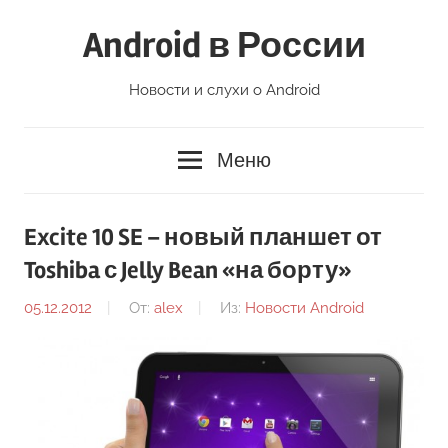
Перейти
Android в России
к
содержимому
Новости и слухи о Android
Меню
Excite 10 SE – новый планшет от
Toshiba с Jelly Bean «на борту»
05.12.2012
От:
alex
Из:
Новости Android