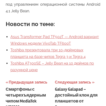
под управлением операционной системы Android
4.1 Jelly Bean.
Новости по теме:
Asus Transformer Pad TF502T — Android вариант
Windows модели VivoTab TF600T
Toshiba презентовала три 10-дюймовых
планшета на базе чипов Tegra 3 и Tegra 4
Toshiba AT300SE – Jelly Bean на 10 дюймов по
разумной цене
Навигация
Предыдущая запись
Следующая запись
Смартфоны с
Galaxy Galapad –
по
четырехъядерным
достойный клон для
записям
чипом MediaTek
планшетов от