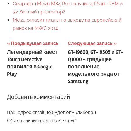
Смартфон Meizu MX4 Pro получит 4 Гбайт RAM и
32-битный процессор?
Meizu огласит планы по выходу на европейский
рынок на MWC 2014
Навигация
Предыдущая запись
Следующая запись
Легендарный квест
GT-I9600, GT-I9505 и GT-
по
Touch Detective
Q1000 – грядущее
записям
появился в Google
пополнение
Play
модельного ряда от
Samsung
Добавить комментарий
Ваш адрес email не будет опубликован.
Обязательные поля помечены
*