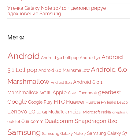
Утечка Galaxy Note 10/10 + демонстрирует
вдохновение Samsung
Метки
Android
Android
Android 5.0 Lollipop
Android 5.1
Android 6.0
5.1 Lollipop
Android 6.0 Marhsmallow
Marshmallow
Android 6.0.1
Android 6.0.1
gearbest
Apple
Marshmallow
Asus
Facebook
AnTuTu
Google
HTC
Huawei
Google Play
Huawei P9
leaks
LeEco
Lenovo
LG
meizu
MediaTek
Microsoft
LG G5
Nokia
oneplus 3
Qualcomm Snapdragon 820
Qualcomm
oukitel
Samsung
Samsung Galaxy S7
Samsung Galaxy Note 7