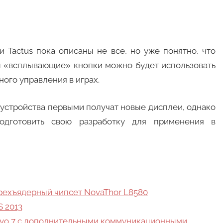
 Tactus пока описаны не все, но уже понятно, что
ы «всплывающие» кнопки можно будет использовать
ого управления в играх.
 устройства первыми получат новые дисплеи, однако
дготовить свою разработку для применения в
рехъядерный чипсет NovaThor L8580
S 2013
 Evo 7 с дополнительными коммуникационными