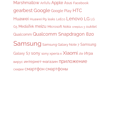
Apple
Marshmallow
Asus
Facebook
AnTuTu
gearbest
Google
HTC
Google Play
Lenovo
Huawei
LG
Huawei P9
leaks
LeEco
LG
meizu
MediaTek
Microsoft
oukitel
G5
Nokia
oneplus 3
Qualcomm Snapdragon 820
Qualcomm
Samsung
Samsung
Samsung Galaxy Note 7
Xiaomi
sony
Galaxy S7
Игра
sony xperia x
zte
приложение
интернет-магазин
вирус
смартфон
смартфоны
скидки