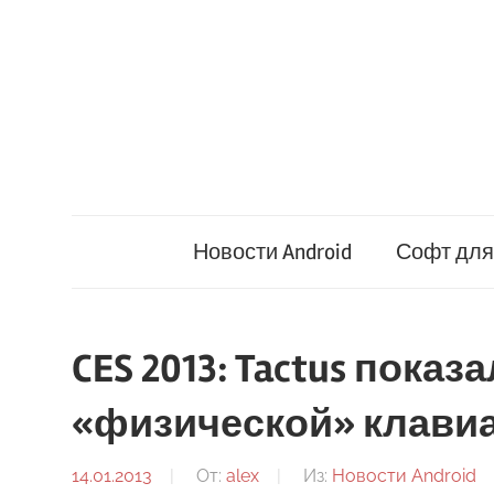
Перейти
к
содержимому
Новости Android
Софт для 
CES 2013: Tactus пока
«физической» клави
14.01.2013
От:
alex
Из:
Новости Android