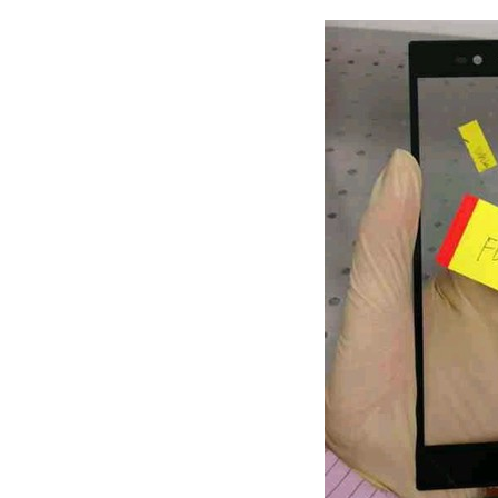
https://www.slotraffiahmad88.com/
https://www.slotraffiahmad.net/
https://www.slotraffiahmad.org/
https://slotgacor-maxwin.com/
https://www.nausenaadventures.com/
https://www.kawasan303.org/
https://slotscatterhitamgacor.com/
https://superscatterhitam.com/
https://www.slotraffiahmad.id/
https://suleslotgacor.com/
https://www.kawasan303.com/
https://pgslottop.id/
https://kawasan138.com/
https://slotsuleofficial.com/
https://slot-raffi-ahmad.com/