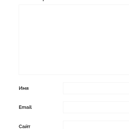
Имя
Email
Сайт