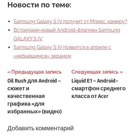
Новости по теме:
Samsung Galaxy S IV получит 13 Мпикс. камеру?
Встречаем новый Android-флагман Samsung
GALAXY S IV
Samsung Galaxy S IV появится в апреле с
«небьющимся» экраном
Навигация
Предыдущая запись
Следующая запись
Oil Rush для Android –
Liquid E1 – Android-
по
сюжет и
смартфон среднего
записям
качественная
класса от Acer
графика «для
избранных» (видео)
Добавить комментарий