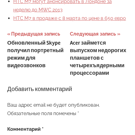
HTC M7 могут анонсировать в Лондоне за
неделю до MWC 2013
HTC M7 в продаже с 8 марта по цене в 650 евро
Навигация
Предыдущая запись
Следующая запись
Обновленный Skype
Acer займется
по
получил портретный
выпуском недорогих
записям
режим для
планшетов с
видеозвонков
четырехъядерными
процессорами
Добавить комментарий
Ваш адрес email не будет опубликован.
Обязательные поля помечены
*
Комментарий
*