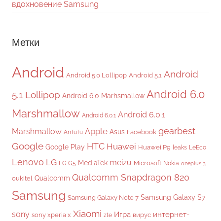
вдохновение Samsung
Метки
Android
Android
Android 5.0 Lollipop
Android 5.1
Android 6.0
5.1 Lollipop
Android 6.0 Marhsmallow
Marshmallow
Android 6.0.1
Android 6.0.1
gearbest
Apple
Marshmallow
Asus
Facebook
AnTuTu
Google
HTC
Huawei
Google Play
Huawei P9
leaks
LeEco
Lenovo
LG
meizu
MediaTek
Microsoft
LG G5
Nokia
oneplus 3
Qualcomm Snapdragon 820
Qualcomm
oukitel
Samsung
Samsung Galaxy S7
Samsung Galaxy Note 7
Xiaomi
sony
Игра
интернет-
sony xperia x
вирус
zte