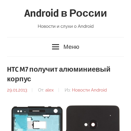
Перейти
Android в России
к
содержимому
Новости и слухи о Android
Меню
HTC M7 получит алюминиевый
корпус
29.01.2013
От:
alex
Из:
Новости Android