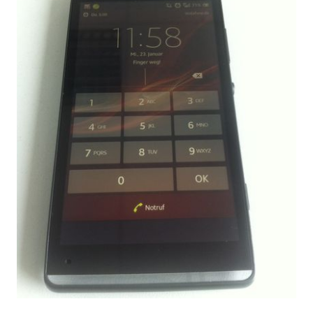
https://www.slotraffiahmad88.com/
https://www.slotraffiahmad.net/
https://www.slotraffiahmad.org/
https://slotgacor-maxwin.com/
https://www.nausenaadventures.com/
https://www.kawasan303.org/
https://slotscatterhitamgacor.com/
https://superscatterhitam.com/
https://www.slotraffiahmad.id/
https://suleslotgacor.com/
https://www.kawasan303.com/
https://pgslottop.id/
https://kawasan138.com/
https://slotsuleofficial.com/
https://slot-raffi-ahmad.com/
https://scatterhitamgacor.com/