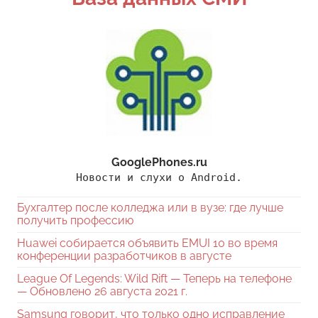
GooglePhones.ru
Новости и слухи о Android.
Бухгалтер после колледжа или в вузе: где лучше
получить профессию
Huawei собирается объявить EMUI 10 во время
конференции разработчиков в августе
League Of Legends: Wild Rift — Теперь на телефоне
— Обновлено 26 августа 2021 г.
Samsung говорит, что только одно исправление