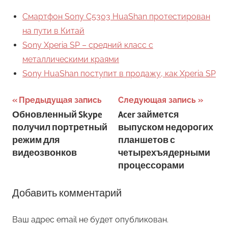
Смартфон Sony C5303 HuaShan протестирован
на пути в Китай
Sony Xperia SP – средний класс с
металлическими краями
Sony HuaShan поступит в продажу, как Xperia SP
Навигация
Предыдущая запись
Следующая запись
Обновленный Skype
Acer займется
по
получил портретный
выпуском недорогих
записям
режим для
планшетов с
видеозвонков
четырехъядерными
процессорами
Добавить комментарий
Ваш адрес email не будет опубликован.