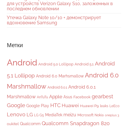
для устройств Verizon Galaxy S10, заложенных в
последнем обновлении
Утечка Galaxy Note 10/10 + демонстрирует
вдохновение Samsung
Метки
Android
Android
Android 5.0 Lollipop
Android 5.1
Android 6.0
5.1 Lollipop
Android 6.0 Marhsmallow
Marshmallow
Android 6.0.1
Android 6.0.1
gearbest
Apple
Marshmallow
Asus
Facebook
AnTuTu
Google
HTC
Huawei
Google Play
Huawei P9
leaks
LeEco
Lenovo
LG
meizu
MediaTek
Microsoft
LG G5
Nokia
oneplus 3
Qualcomm Snapdragon 820
Qualcomm
oukitel