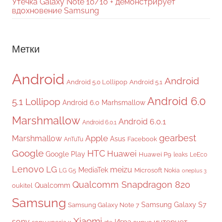
Утечка Galaxy Note 10/10 + демонстрирует
вдохновение Samsung
Метки
Android
Android
Android 5.0 Lollipop
Android 5.1
Android 6.0
5.1 Lollipop
Android 6.0 Marhsmallow
Marshmallow
Android 6.0.1
Android 6.0.1
gearbest
Apple
Marshmallow
Asus
Facebook
AnTuTu
Google
HTC
Huawei
Google Play
Huawei P9
leaks
LeEco
Lenovo
LG
meizu
MediaTek
Microsoft
LG G5
Nokia
oneplus 3
Qualcomm Snapdragon 820
Qualcomm
oukitel
Samsung
Samsung Galaxy S7
Samsung Galaxy Note 7
Xiaomi
sony
Игра
интернет-