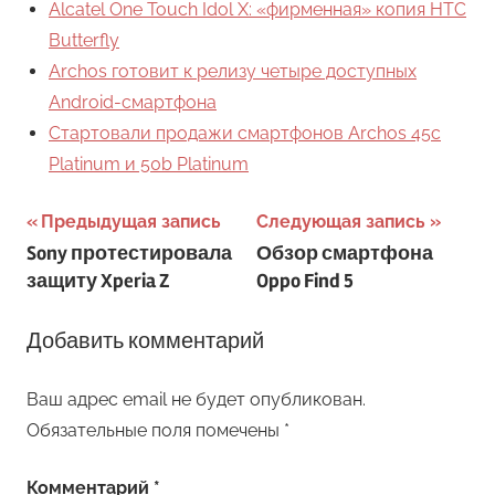
Alcatel One Touch Idol X: «фирменная» копия HTC
Butterfly
Archos готовит к релизу четыре доступных
Android-смартфона
Стартовали продажи смартфонов Archos 45c
Platinum и 50b Platinum
Навигация
Предыдущая запись
Следующая запись
Sony протестировала
Обзор смартфона
по
защиту Xperia Z
Oppo Find 5
записям
Добавить комментарий
Ваш адрес email не будет опубликован.
Обязательные поля помечены
*
Комментарий
*