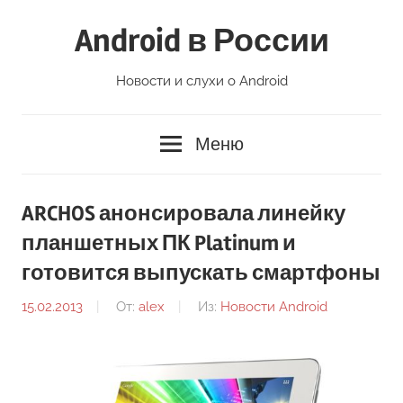
Перейти
Android в России
к
содержимому
Новости и слухи о Android
Меню
ARCHOS анонсировала линейку
планшетных ПК Platinum и
готовится выпускать смартфоны
15.02.2013
От:
alex
Из:
Новости Android