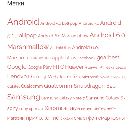
Метки
Android
Android
Android 5.0 Lollipop
Android 5.1
Android 6.0
5.1 Lollipop
Android 6.0 Marhsmallow
Marshmallow
Android 6.0.1
Android 6.0.1
gearbest
Apple
Marshmallow
Asus
Facebook
AnTuTu
Google
HTC
Huawei
Google Play
Huawei P9
leaks
LeEco
Lenovo
LG
meizu
MediaTek
Microsoft
LG G5
Nokia
oneplus 3
Qualcomm Snapdragon 820
Qualcomm
oukitel
Samsung
Samsung Galaxy S7
Samsung Galaxy Note 7
Xiaomi
sony
Игра
интернет-
sony xperia x
вирус
zte
приложение
смартфон
смартфоны
магазин
скидки