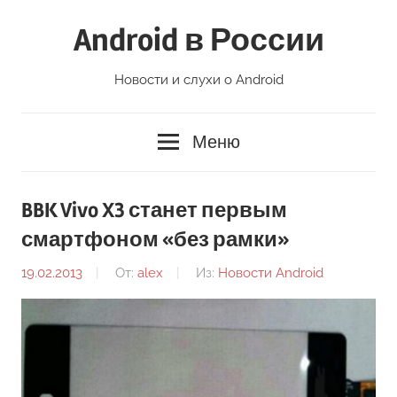
Перейти
Android в России
к
содержимому
Новости и слухи о Android
Меню
BBK Vivo X3 станет первым
смартфоном «без рамки»
19.02.2013
От:
alex
Из:
Новости Android