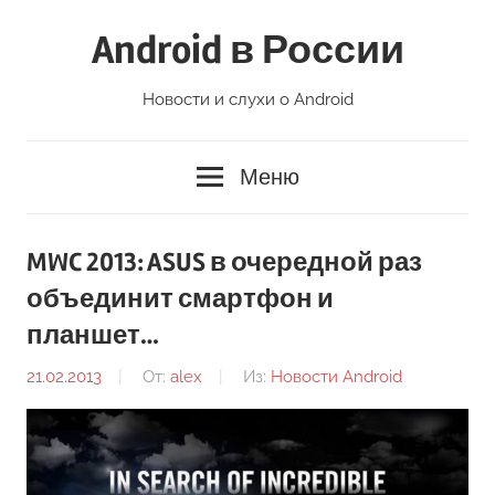
Перейти
Android в России
к
содержимому
Новости и слухи о Android
Меню
MWC 2013: ASUS в очередной раз
объединит смартфон и
планшет…
21.02.2013
От:
alex
Из:
Новости Android