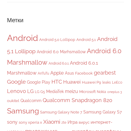
Метки
Android
Android
Android 5.0 Lollipop
Android 5.1
Android 6.0
5.1 Lollipop
Android 6.0 Marhsmallow
Marshmallow
Android 6.0.1
Android 6.0.1
gearbest
Apple
Marshmallow
Asus
Facebook
AnTuTu
Google
HTC
Huawei
Google Play
Huawei P9
leaks
LeEco
Lenovo
LG
meizu
MediaTek
Microsoft
LG G5
Nokia
oneplus 3
Qualcomm Snapdragon 820
Qualcomm
oukitel
Samsung
Samsung Galaxy S7
Samsung Galaxy Note 7
Xiaomi
sony
Игра
интернет-
sony xperia x
вирус
zte