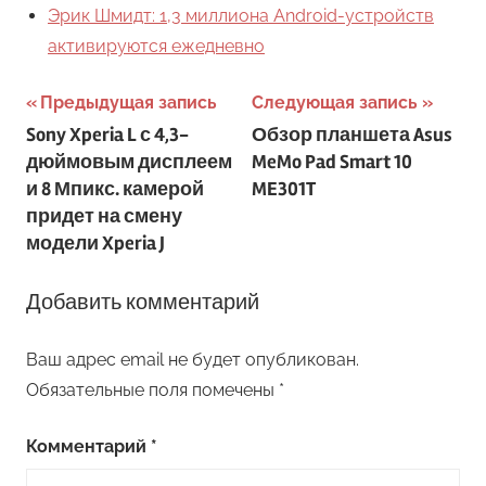
Эрик Шмидт: 1,3 миллиона Android-устройств
активируются ежедневно
Навигация
Предыдущая запись
Следующая запись
Sony Xperia L с 4,3-
Обзор планшета Asus
по
дюймовым дисплеем
MeMo Pad Smart 10
записям
и 8 Мпикс. камерой
ME301T
придет на смену
модели Xperia J
Добавить комментарий
Ваш адрес email не будет опубликован.
Обязательные поля помечены
*
Комментарий
*