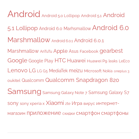
Android
Android
Android 5.0 Lollipop
Android 5.1
Android 6.0
5.1 Lollipop
Android 6.0 Marhsmallow
Marshmallow
Android 6.0.1
Android 6.0.1
gearbest
Apple
Marshmallow
Asus
Facebook
AnTuTu
Google
HTC
Huawei
Google Play
Huawei P9
leaks
LeEco
Lenovo
LG
meizu
MediaTek
Microsoft
LG G5
Nokia
oneplus 3
Qualcomm Snapdragon 820
Qualcomm
oukitel
Samsung
Samsung Galaxy S7
Samsung Galaxy Note 7
Xiaomi
sony
Игра
интернет-
sony xperia x
вирус
zte
приложение
смартфон
смартфоны
магазин
скидки