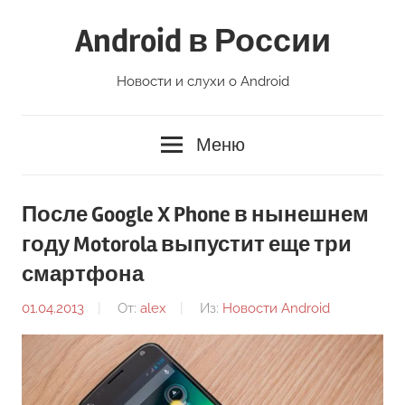
Перейти
Android в России
к
содержимому
Новости и слухи о Android
Меню
После Google X Phone в нынешнем
году Motorola выпустит еще три
смартфона
01.04.2013
От:
alex
Из:
Новости Android