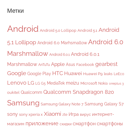
Метки
Android
Android
Android 5.0 Lollipop
Android 5.1
Android 6.0
5.1 Lollipop
Android 6.0 Marhsmallow
Marshmallow
Android 6.0.1
Android 6.0.1
gearbest
Apple
Marshmallow
Asus
Facebook
AnTuTu
Google
HTC
Huawei
Google Play
Huawei P9
leaks
LeEco
Lenovo
LG
meizu
MediaTek
Microsoft
LG G5
Nokia
oneplus 3
Qualcomm Snapdragon 820
Qualcomm
oukitel
Samsung
Samsung Galaxy S7
Samsung Galaxy Note 7
Xiaomi
sony
Игра
интернет-
sony xperia x
вирус
zte
приложение
смартфон
смартфоны
магазин
скидки