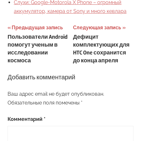
Слухи: Google-Motorola X Phone – огромный
аккумулятор, камера от Sony и много кевлара
Навигация
Предыдущая запись
Следующая запись
Пользователи Android
Дефицит
по
помогут ученым в
комплектующих для
записям
исследовании
HTC One сохранится
космоса
до конца апреля
Добавить комментарий
Ваш адрес email не будет опубликован.
Обязательные поля помечены
*
Комментарий
*