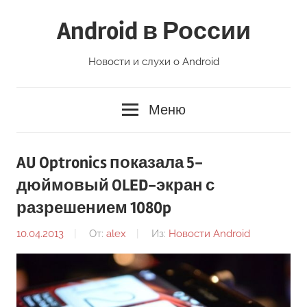
Перейти
Android в России
к
содержимому
Новости и слухи о Android
Меню
AU Optronics показала 5-
дюймовый OLED-экран с
разрешением 1080p
10.04.2013
От:
alex
Из:
Новости Android