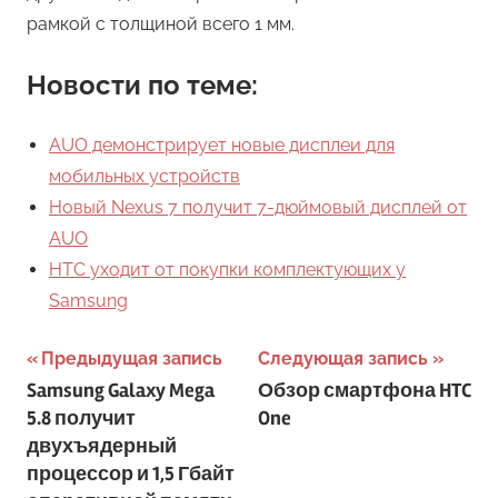
рамкой с толщиной всего 1 мм.
Новости по теме:
AUO демонстрирует новые дисплеи для
мобильных устройств
Новый Nexus 7 получит 7-дюймовый дисплей от
AUO
HTC уходит от покупки комплектующих у
Samsung
Навигация
Предыдущая запись
Следующая запись
Samsung Galaxy Mega
Обзор смартфона HTC
по
5.8 получит
One
записям
двухъядерный
процессор и 1,5 Гбайт