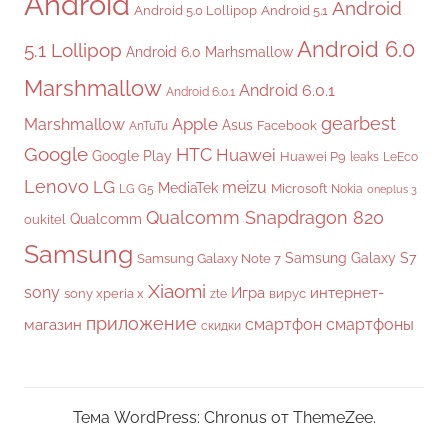
Android
Android
Android 5.0 Lollipop
Android 5.1
Android 6.0
5.1 Lollipop
Android 6.0 Marhsmallow
Marshmallow
Android 6.0.1
Android 6.0.1
gearbest
Apple
Marshmallow
Asus
Facebook
AnTuTu
Google
HTC
Huawei
Google Play
Huawei P9
leaks
LeEco
Lenovo
LG
meizu
MediaTek
Microsoft
LG G5
Nokia
oneplus 3
Qualcomm Snapdragon 820
Qualcomm
oukitel
Samsung
Samsung Galaxy S7
Samsung Galaxy Note 7
Xiaomi
sony
Игра
интернет-
sony xperia x
вирус
zte
приложение
смартфон
смартфоны
магазин
скидки
Тема WordPress: Chronus от ThemeZee.