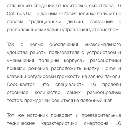
оглашению сведений относительно смартфона LG
Optimus G2. По данным ETNews новинка получит не
совсем традиционный дизайн, связанный с
расположением клавиш управления устройством.
Так с целью обеспечения «максимального
удобства работы пользователя с устройством и
уменьшения толщины корпуса» разработчики
приняли решение расположить кнопку Home и
клавиши регулировки громкости на задней панели.
Сообщается, что специалисты LG провели
огромное количество самых разнообразных
тестов, прежде чем решиться на подобный шаг.
Тот же источник приводит и предварительные
технические характеристики смартфона LG