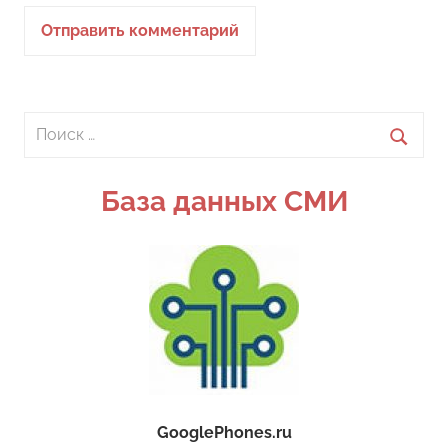
Поиск
для:
Поиск
База данных СМИ
GooglePhones.ru