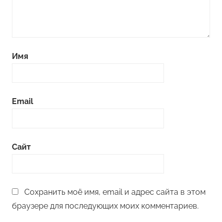
Имя
Email
Сайт
Сохранить моё имя, email и адрес сайта в этом
браузере для последующих моих комментариев.