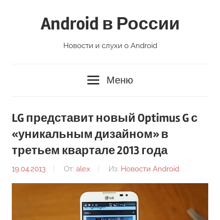
Перейти
Android в России
https://slotjitu.com/
к
https://linkslotjitu.com/
содержимому
Новости и слухи о Android
jual303
jual 303
slot
Меню
https://heylink.me/jual303/
https://www.slotjitu.id/
https://slot-gacor.id
LG представит новый Optimus G с
https://slot-gacor-2026.com
«уникальным дизайном» в
https://adslotgacor.com/
третьем квартале 2013 года
https://slotgacor77.id/
19.04.2013
От:
alex
Из:
Новости Android
https://slotjitu.net/
https://www.slotdepo10k.id/
https://www.slotraffiahmad77.com/
https://togelsgp2023.com/