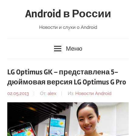
Перейти
Android в России
к
содержимому
Новости и слухи о Android
Меню
LG Optimus GK – представлена 5-
дюймовая версия LG Optimus G Pro
02.05.2013
От:
alex
Из:
Новости Android