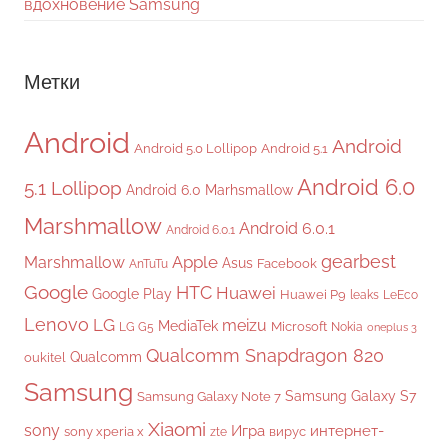
вдохновение Samsung
Метки
Android
Android
Android 5.0 Lollipop
Android 5.1
Android 6.0
5.1 Lollipop
Android 6.0 Marhsmallow
Marshmallow
Android 6.0.1
Android 6.0.1
gearbest
Apple
Marshmallow
Asus
Facebook
AnTuTu
Google
HTC
Huawei
Google Play
Huawei P9
leaks
LeEco
Lenovo
LG
meizu
MediaTek
Microsoft
LG G5
Nokia
oneplus 3
Qualcomm Snapdragon 820
Qualcomm
oukitel
Samsung
Samsung Galaxy S7
Samsung Galaxy Note 7
Xiaomi
sony
Игра
интернет-
sony xperia x
вирус
zte