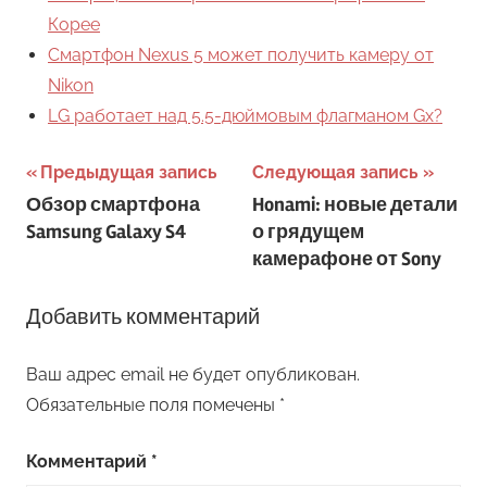
Корее
Смартфон Nexus 5 может получить камеру от
Nikon
LG работает над 5.5-дюймовым флагманом Gx?
Навигация
Предыдущая запись
Следующая запись
Обзор смартфона
Honami: новые детали
по
Samsung Galaxy S4
о грядущем
записям
камерафоне от Sony
Добавить комментарий
Ваш адрес email не будет опубликован.
Обязательные поля помечены
*
Комментарий
*