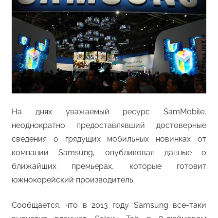
https://www.slotraffiahmad88.com/
https://www.slotraffiahmad.net/
https://www.slotraffiahmad.org/
https://slotgacor-maxwin.com/
https://www.nausenaadventures.com/
https://www.kawasan303.org/
https://slotscatterhitamgacor.com/
https://superscatterhitam.com/
На днях уважаемый ресурс SamMobile,
https://www.slotraffiahmad.id/
неоднократно предоставлявший достоверные
https://suleslotgacor.com/
сведения о грядущих мобильных новинках от
https://www.kawasan303.com/
компании Samsung, опубликовал данные о
https://pgslottop.id/
ближайших премьерах, которые готовит
https://kawasan138.com/
южнокорейский производитель.
https://slotsuleofficial.com/
https://slot-raffi-ahmad.com/
Сообщается, что в 2013 году Samsung все-таки
https://scatterhitamgacor.com/