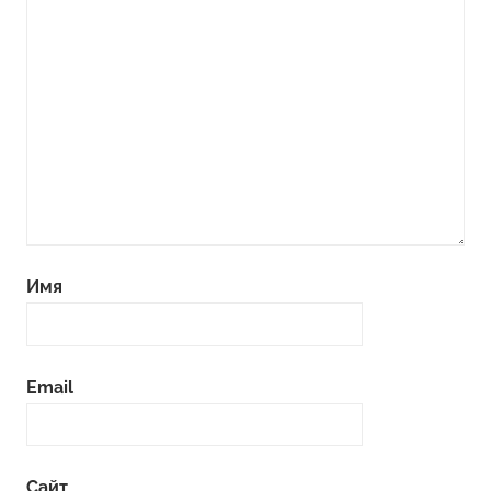
Имя
Email
Сайт