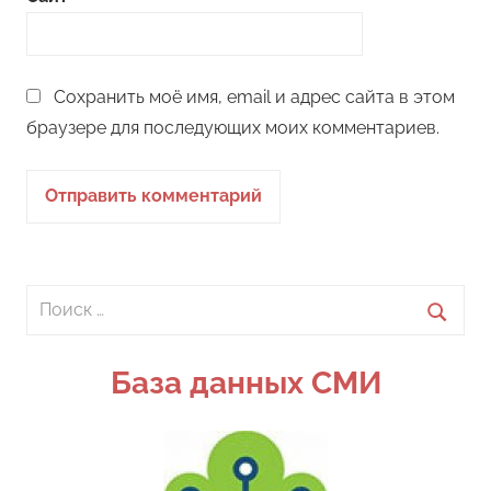
Сохранить моё имя, email и адрес сайта в этом
браузере для последующих моих комментариев.
Поиск
для:
Поиск
База данных СМИ