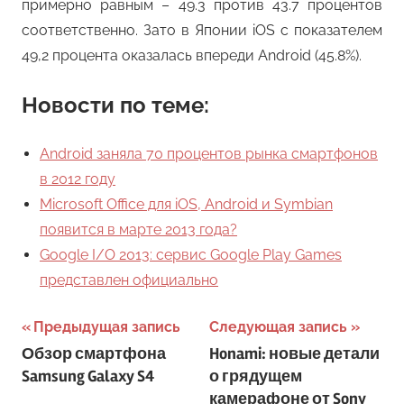
примерно равным – 49.3 против 43.7 процентов
соответственно. Зато в Японии iOS с показателем
49,2 процента оказалась впереди Android (45.8%).
Новости по теме:
Android заняла 70 процентов рынка смартфонов
в 2012 году
Microsoft Office для iOS, Android и Symbian
появится в марте 2013 года?
Google I/O 2013: сервис Google Play Games
представлен официально
Навигация
Предыдущая запись
Следующая запись
Обзор смартфона
Honami: новые детали
по
Samsung Galaxy S4
о грядущем
записям
камерафоне от Sony