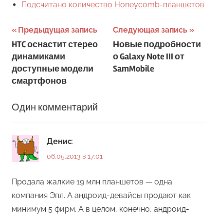
Подсчитано количество Honeycomb-планшетов
Навигация
Предыдущая запись
Следующая запись
HTC оснастит стерео
Новые подробности
по
динамиками
о Galaxy Note III от
записям
доступные модели
SamMobile
смартфонов
Один комментарий
Денис
:
06.05.2013 в 17:01
Продала жалкие 19 млн планшетов — одна
компания Эпл. А андроид-девайсы продают как
минимум 5 фирм. А в целом, конечно, андроид-