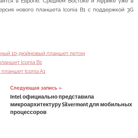
явится в Европе, Среднем Востоке и Африке уже в
ерсия нового планшета Iconia B1 с поддержкой 3G
етный 10-дюймовый планшет летом
ланшет Iconia B1
планшет Iconia A1
Следующая запись
Intel официально представила
микроархитектуру Silvermont для мобильных
процессоров