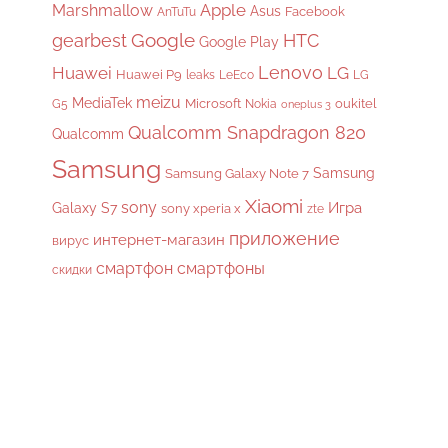
Apple
Marshmallow
Asus
Facebook
AnTuTu
gearbest
Google
HTC
Google Play
Lenovo
Huawei
LG
Huawei P9
leaks
LeEco
LG
meizu
MediaTek
Microsoft
oukitel
G5
Nokia
oneplus 3
Qualcomm Snapdragon 820
Qualcomm
Samsung
Samsung
Samsung Galaxy Note 7
Xiaomi
sony
Galaxy S7
Игра
sony xperia x
zte
приложение
интернет-магазин
вирус
смартфон
смартфоны
скидки