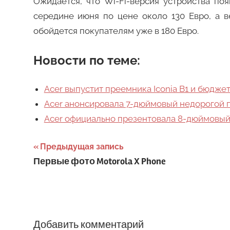
Ожидается, что Wi-Fi-версия устройства по
середине июня по цене около 130 Евро, а в
обойдется покупателям уже в 180 Евро.
Новости по теме:
Acer выпустит преемника Iconia B1 и бюдж
Acer анонсировала 7-дюймовый недорогой п
Acer официально презентовала 8-дюймовый 
Навигация
Предыдущая запись
Первые фото Motorola X Phone
по
записям
Добавить комментарий