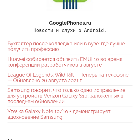
GooglePhones.ru
Новости и слухи о Android.
Бухгалтер после колледжа или в вузе: где лучше
получить профессию
Huawei собирается объявить EMUI 10 во время
конференции разработчиков в августе
League Of Legends: Wild Rift — Теперь на телефоне
— Обновлено 26 августа 2021 г.
Samsung говорит, что только одно исправление
для устройств Verizon Galaxy S10, заложенных в
последнем обновлении
Утечка Galaxy Note 10/10 + демонстрирует
вдохновение Samsung