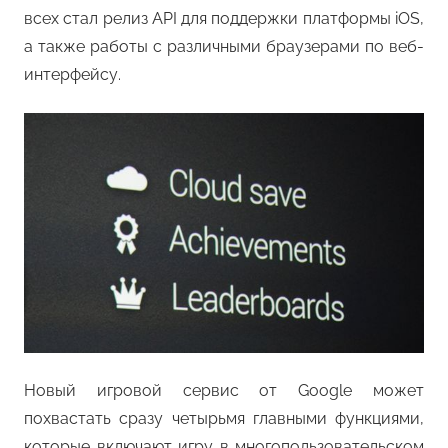
всех стал релиз API для поддержки платформы iOS,
а также работы с различными браузерами по веб-
интерфейсу.
Новый игровой сервис от Google может
похвастать сразу четырьмя главными функциями,
которые включают игру в многопользовательском