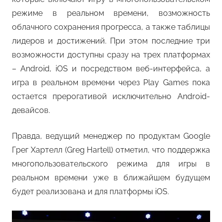
режиме в реальном времени, возможность
облачного сохранения прогресса, а также таблицы
лидеров и достижений. При этом последние три
возможности доступны сразу на трех платформах
– Android, iOS и посредством веб-интерфейса, а
игра в реальном времени через Play Games пока
остается прерогативой исключительно Android-
девайсов.
Правда, ведущий менеджер по продуктам Google
Грег Хартелл (Greg Hartell) отметил, что поддержка
многопользовательского режима для игры в
реальном времени уже в ближайшем будущем
будет реализована и для платформы iOS.