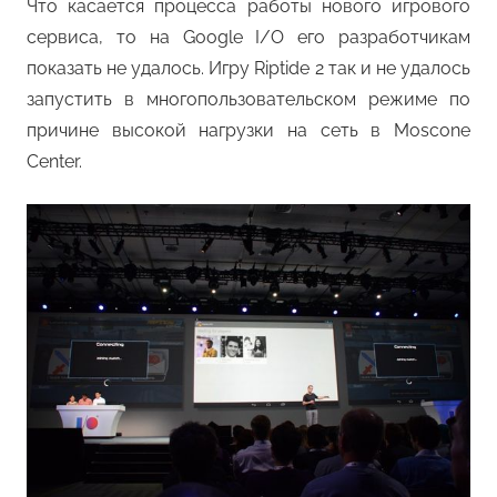
Что касается процесса работы нового игрового
сервиса, то на Google I/O его разработчикам
показать не удалось. Игру Riptide 2 так и не удалось
запустить в многопользовательском режиме по
причине высокой нагрузки на сеть в Moscone
Center.