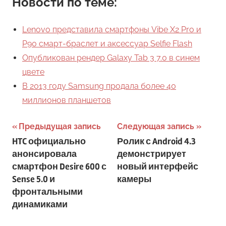
Новости по теме:
Lenovo представила смартфоны Vibe X2 Pro и
P90 смарт-браслет и аксессуар Selfie Flash
Опубликован рендер Galaxy Tab 3 7.0 в синем
цвете
В 2013 году Samsung продала более 40
миллионов планшетов
Навигация
Предыдущая запись
Следующая запись
HTC официально
Ролик с Android 4.3
по
анонсировала
демонстрирует
записям
смартфон Desire 600 с
новый интерфейс
Sense 5.0 и
камеры
фронтальными
динамиками