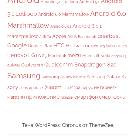
Android
Android 5.0 Lollipop
Android 5.1
Android 6.0
5.1 Lollipop
Android 6.0 Marhsmallow
Marshmallow
Android 6.0.1
Android 6.0.1
gearbest
Apple
Marshmallow
Asus
Facebook
AnTuTu
Google
HTC
Huawei
Google Play
Huawei P9
leaks
LeEco
Lenovo
LG
meizu
MediaTek
Microsoft
LG G5
Nokia
oneplus 3
Qualcomm Snapdragon 820
Qualcomm
oukitel
Samsung
Samsung Galaxy S7
Samsung Galaxy Note 7
Xiaomi
sony
Игра
интернет-
sony xperia x
вирус
zte
приложение
смартфон
смартфоны
магазин
скидки
Тема WordPress: Chronus от ThemeZee.